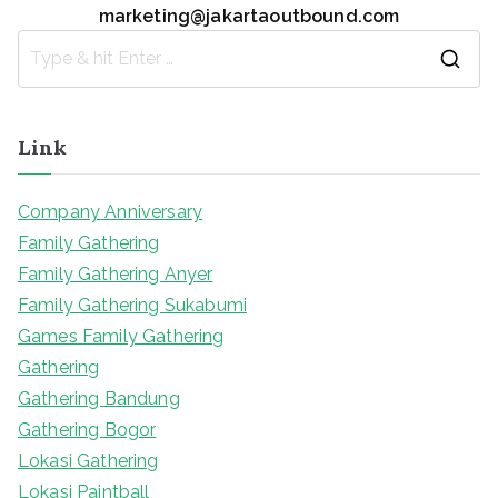
marketing@jakartaoutbound.com
S
e
a
Link
r
c
Company Anniversary
h
Family Gathering
f
Family Gathering Anyer
o
Family Gathering Sukabumi
r
Games Family Gathering
:
Gathering
Gathering Bandung
Gathering Bogor
Lokasi Gathering
Lokasi Paintball