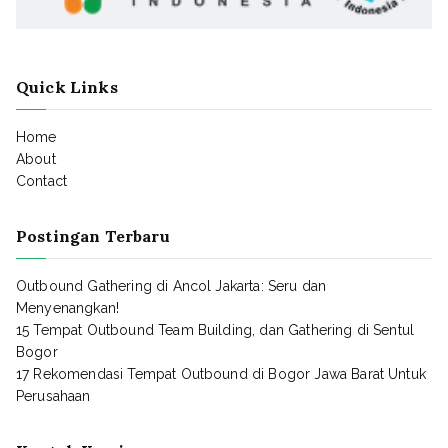
Quick Links
Home
About
Contact
Postingan Terbaru
Outbound Gathering di Ancol Jakarta: Seru dan
Menyenangkan!
15 Tempat Outbound Team Building, dan Gathering di Sentul
Bogor
17 Rekomendasi Tempat Outbound di Bogor Jawa Barat Untuk
Perusahaan