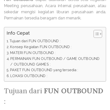
Meeting perusahaan, Acara internal perusahaan, atau
sekedar mengisi kegiatan liburan perusahaan anda.
Permainan tersedia beragam dan menarik.
Info Cepat
Tujuan dari FUN OUTBOUND :
Konsep Kegiatan FUN OUTBOUND :
MATERI FUN OUTBOUND :
PERMAINAN FUN OUTBOUND / GAME OUTBOUND
/ OUTBOUND GAMES :
PAKET FUN OUTBOUND yang tersedia :
LOKASI OUTBOUND :
Tujuan dari
FUN OUTBOUND
: