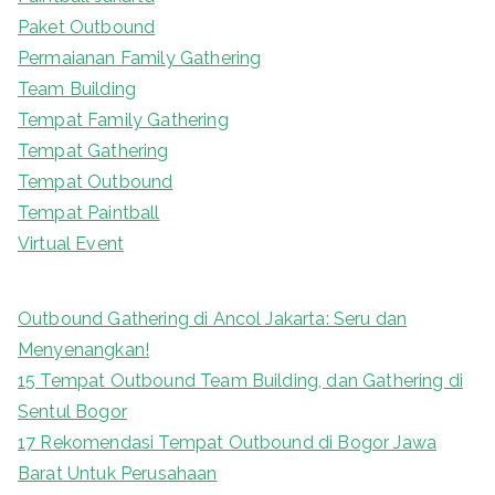
Paket Outbound
Permaianan Family Gathering
Team Building
Tempat Family Gathering
Tempat Gathering
Tempat Outbound
Tempat Paintball
Virtual Event
Outbound Gathering di Ancol Jakarta: Seru dan
Menyenangkan!
15 Tempat Outbound Team Building, dan Gathering di
Sentul Bogor
17 Rekomendasi Tempat Outbound di Bogor Jawa
Barat Untuk Perusahaan