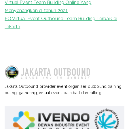
Virtual Event Team Building Online Yang
Menyenangkan di tahun 2021
EO Virtual Event Outbound Team Building Terbaik di
Jakarta
Jakarta Outbound provider event organizer outbound training,
outing, gathering, virtual event, paintball dan rafting.