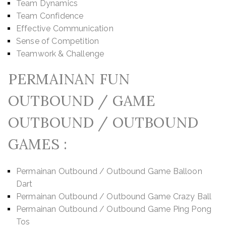
Team Dynamics
Team Confidence
Effective Communication
Sense of Competition
Teamwork & Challenge
PERMAINAN FUN
OUTBOUND / GAME
OUTBOUND / OUTBOUND
GAMES :
Permainan Outbound / Outbound Game Balloon
Dart
Permainan Outbound / Outbound Game Crazy Ball
Permainan Outbound / Outbound Game Ping Pong
Tos