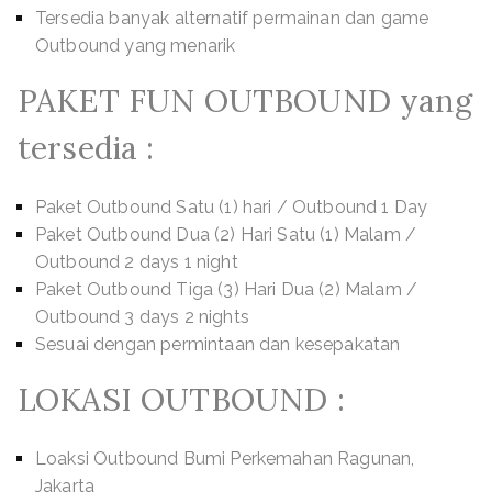
Tersedia banyak alternatif permainan dan game
Outbound yang menarik
PAKET FUN OUTBOUND yang
tersedia :
Paket Outbound Satu (1) hari / Outbound 1 Day
Paket Outbound Dua (2) Hari Satu (1) Malam /
Outbound 2 days 1 night
Paket Outbound Tiga (3) Hari Dua (2) Malam /
Outbound 3 days 2 nights
Sesuai dengan permintaan dan kesepakatan
LOKASI OUTBOUND :
Loaksi Outbound Bumi Perkemahan Ragunan,
Jakarta